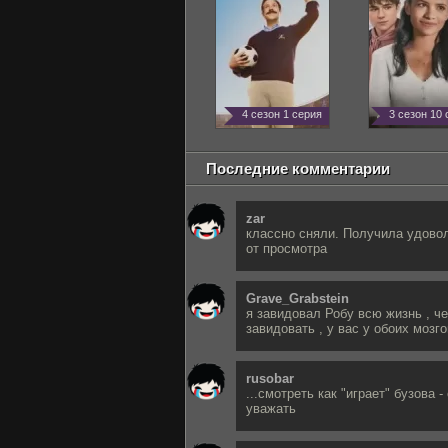
4 сезон 1 серия
3 сезон 10
Последние комментарии
zar
классно сняли. Получила удово
от просмотра
Grave_Grabstein
я завидовал Робу всю жизнь , ч
завидовать , у вас у обоих мозго
rusobar
...смотреть как "играет" бузова -
уважать