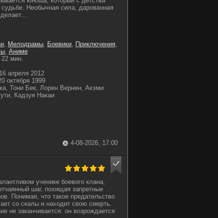
зывается юноша, который с детства
 судьбе. Необычная сила, дарованная
делает...
ии
,
Мелодрамы
,
Боевики
,
Приключения
,
мы
,
Аниме
22 мин.
16 апреля 2012
0 октября 1999
а, Тони Бек, Лорен Вернен, Акэми
ути, Кадзуя Накаи
4-08-2026, 17:00
талантливом ученике боевого клана,
отчаянный шаг, похищая запретные
ров. Понимая, что такое предательство
гает со скалы и находит свою смерть.
ие не заканчивается: он возрождается