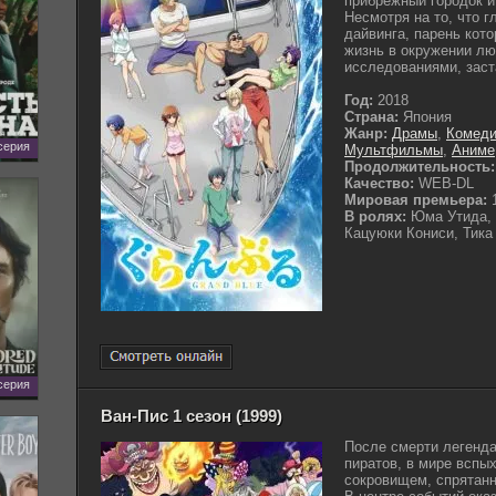
прибрежный городок и
Несмотря на то, что 
дайвинга, парень кот
жизнь в окружении л
исследованиями, заста
Год:
2018
Страна:
Япония
Жанр:
Драмы
,
Комед
 серия
Мультфильмы
,
Аниме
Продолжительность:
Качество:
WEB-DL
Мировая премьера:
1
В ролях:
Юма Утида, 
Кацуюки Кониси, Тика
 серия
Ван-Пис 1 сезон (1999)
После смерти легенда
пиратов, в мире вспы
сокровищем, спрятанн