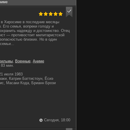
ниме
 в Хиросиме в последние месяцы
. Его семья, вопреки голоду и
сохранить надежду и достоинство. Отец
ст — противостоит милитаристской
езопасностью близких. Но в один
семьи...
фильмы
,
Военные
,
Аниме
83 мин.
1 июля 1983
аки, Катрин Баттистоун, Ёсиэ
ис, Масаки Кода, Брианн Брози
Сегодня, 18:00