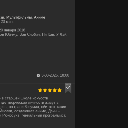
зи
,
Мультфильмы
,
Аниме
20 мин.
0 января 2018
н Юйчжу, Ван Сяобин, Ни Кан, У Лэй,
3-08-2026, 18:00
 в старшей школе искусств
 где творческие личности живут в
есь, на грани безумия, обитают такие
 Мисаки, создающая аниме, Дзин –
 и Рюносукэ, гениальный программист,