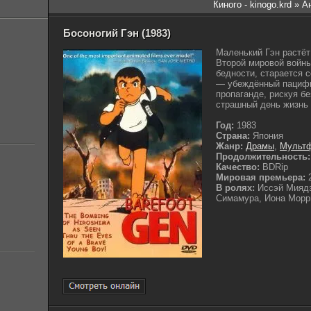
Киного - kinogo.krd
» А
Босоногий Гэн (1983)
Маленький Гэн растёт
Второй мировой войны
бедности, старается 
— убеждённый пацифи
пропаганде, рискуя б
страшный день жизнь 
Год:
1983
Страна:
Япония
Жанр:
Драмы
,
Мульт
Продолжительность:
Качество:
BDRip
Мировая премьера:
2
В ролях:
Иссэй Миядз
Симамура, Иона Морр