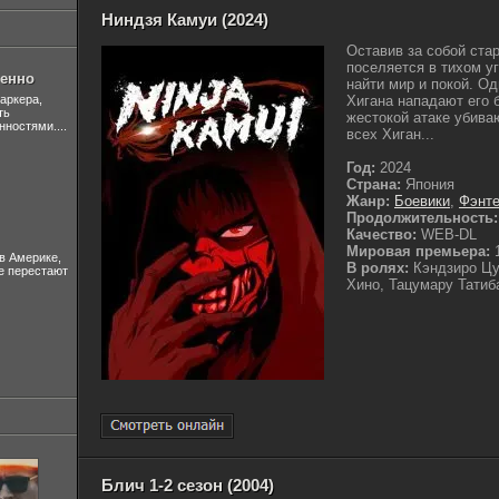
Ниндзя Камуи (2024)
Оставив за собой ста
поселяется в тихом у
шенно
найти мир и покой. Од
аркера,
Хигана нападают его 
ть
жестокой атаке убива
нностями....
всех Хиган...
Год:
2024
Страна:
Япония
Жанр:
Боевики
,
Фэнте
Продолжительность:
Качество:
WEB-DL
Мировая премьера:
1
в Америке,
В ролях:
Кэндзиро Цу
не перестают
Хино, Тацумару Татиб
Блич 1-2 сезон (2004)