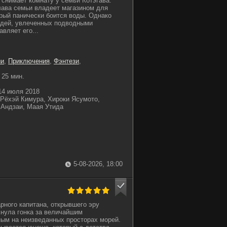
 снимает комнату у семьи Котэгава.
глава семьи владеет магазином для
орый панически боится воды. Однако
юдей, увлеченных подводными
вляет его...
ии
,
Приключения
,
Фэнтези
,
25 мин.
4 июля 2018
Рёхэй Кимура, Хироки Ясумото,
 Андзаи, Маая Утида
5-08-2026, 18:00
рного капитана, открывшего эру
хнула гонка за величайшим
ым на неизведанных просторах морей.