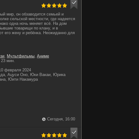
рый мир, он обзаводится семьей и
голке сельской местности, где надеется
нако одна ночь меняет всё. На дом
бывшие товарищи по клану, и в
ют его жену и ребёнка. Неожиданно для
зи
,
Мультфильмы
,
Аниме
23 мин.
0 февраля 2024
да, Ацуси Оно, Юки Вакаи, Юрика
ана, Юити Накамура
Сегодня, 16:00