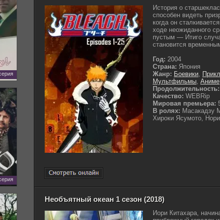
История о старшеклас
способен видеть призр
когда он сталкиваетс
ходе неожиданного с
пустым — Итиго случа
становится временным
Год:
2004
Страна:
Япония
Жанр:
Боевики
,
Прик
 серия
Мультфильмы
,
Аниме
Продолжительность:
Качество:
WEBRip
Мировая премьера:
5
В ролях:
Масакадзу М
Хироки Ясумото, Нори
 серия
Необъятный океан 1 сезон (2018)
Иори Китахара, начин