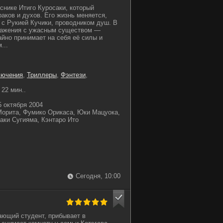
снике Итиго Куросаки, который
аков и духов. Его жизнь меняется,
я с Рукией Кучики, проводником душ. В
ражения с ужасным существом —
йно принимает на себя её силы и
...
лючения
,
Триллеры
,
Фэнтези
,
22 мин..
 октября 2004
орита, Фумико Орикаса, Юки Мацуока,
аки Сугияма, Кэнтаро Ито
Сегодня, 10:00
ающий студент, прибывает в