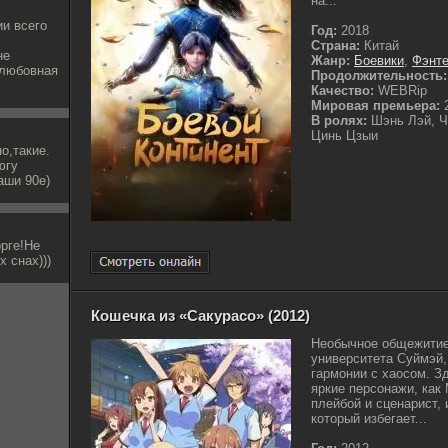
на...
и всего
Год:
2018
Страна:
Китай
не
Жанр:
Боевики
,
Фэнте
 любовная
Продолжительность:
Качество:
WEBRip
Мировая премьера:
2
В ролях:
Шэнь Лэй, Чэ
Цинь Цзыи
о,такие.
югу
аши 90е)
орге!Не
х снах)))
Кошечка из «Сакурасо» (2012)
Необычное общежитие
университета Суймэй,
гармонии с хаосом. Зд
яркие персонажи, как
плейбой и сценарист,
который избегает...