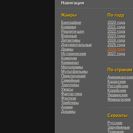
Навигация
Жанры
По году
Биографии
2020 года
Боевики
2021 года
Реалити-шоу
2022 года
Военные
2023 года
Детективы
2024 года
Документальные
2025 года
Драмы
2026 года
Исторические
2027 года
Комедии
Криминал
Мелодрамы
По странам
Мультфильмы
Приключения
Американские
Семейные
Казахские
Триллеры
Российские
Ужасы
Корейские
Фантастика
Украинские
Фэнтези
Французские
Трейлеры
Аниме
Дорамы
Сериалы
Русские
Зарубежные
Турецкие