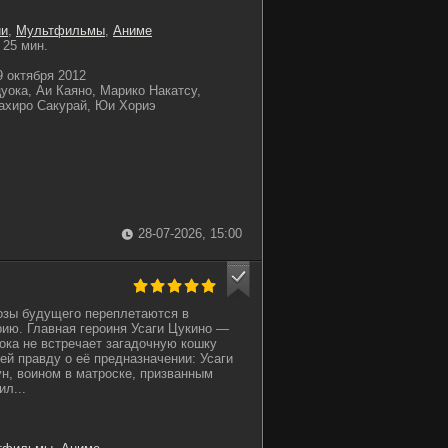
ии
,
Мультфильмы
,
Аниме
25 мин.
 октября 2012
ока, Аи Каяно, Марико Накатсу,
ахиро Сакурай, Юи Хориэ
28-07-2026, 15:00
озы будущего переплетаются в
ию. Главная героиня Усаги Цукино —
ока не встречает загадочную кошку
ей правду о её предназначении: Усаги
н, воином в матроске, призванным
л...