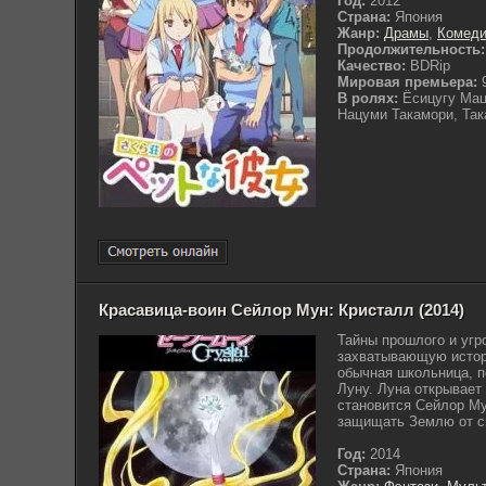
Год:
2012
Страна:
Япония
Жанр:
Драмы
,
Комед
Продолжительность:
Качество:
BDRip
Мировая премьера:
9
В ролях:
Ёсицугу Мацу
Нацуми Такамори, Так
Красавица-воин Сейлор Мун: Кристалл (2014)
Тайны прошлого и угр
захватывающую истор
обычная школьница, п
Луну. Луна открывает 
становится Сейлор Му
защищать Землю от си
Год:
2014
Страна:
Япония