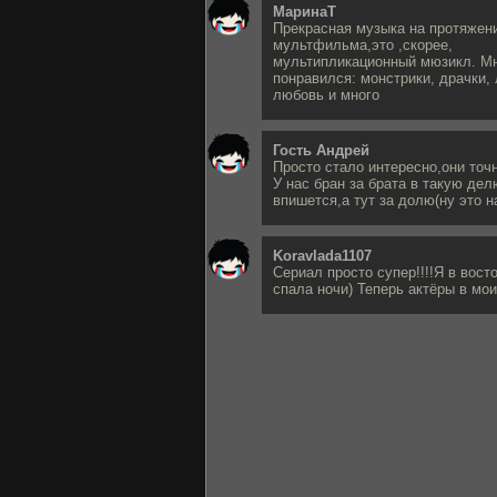
МаринаТ
Прекрасная музыка на протяжени
мультфильма,это ,скорее,
мультипликационный мюзикл. М
понравился: монстрики, драчки,
любовь и много
Гость Андрей
Просто стало интересно,они точн
У нас бран за брата в такую дел
впишется,а тут за долю(ну это н
Koravlada1107
Сериал просто супер!!!!Я в вост
спала ночи) Теперь актёры в мои