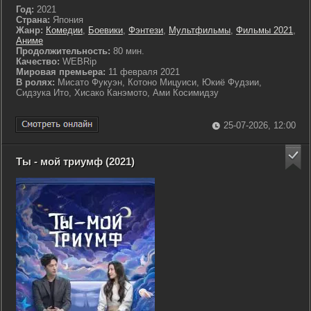
Год:
2021
Страна:
Япония
Жанр:
Комедии
,
Боевики
,
Фэнтези
,
Мультфильмы
,
Фильмы 2021
,
Аниме
Продолжительность:
80 мин.
Качество:
WEBRip
Мировая премьера:
11 февраля 2021
В ролях:
Мисато Фукуэн, Котоно Мицуиси, Юкиё Фудзии,
Сидзука Ито, Хисако Канэмото, Ами Косимидзу
25-07-2026, 12:00
Ты - мой триумф (2021)