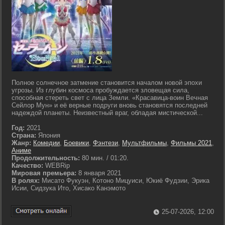
Полное солнечное затмение становится началом новой эпохи
угрозы. Из глубин космоса пробуждается зловещая сила,
способная стереть свет с лица Земли. «Красавица-воин Вечная
Сейлор Мун» и её верные подруги вновь становятся последней
надеждой планеты. Неизвестный враг, обладая мистической...
Год:
2021
Страна:
Япония
Жанр:
Комедии
,
Боевики
,
Фэнтези
,
Мультфильмы
,
Фильмы 2021
,
Аниме
Продолжительность:
80 мин. / 01:20.
Качество:
WEBRip
Мировая премьера:
8 января 2021
В ролях:
Мисато Фукуэн, Котоно Мицуиси, Юкиё Фудзии, Эрика
Исии, Сидзука Ито, Хисако Канэмото
25-07-2026, 12:00