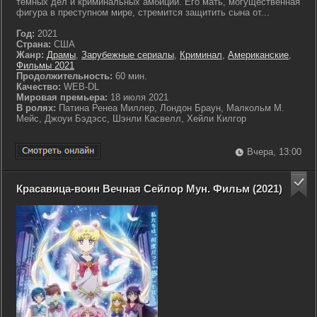
тёмных дел и криминальных амбиций. Его мать, могущественная
фигура в преступном мире, стремится защитить сына от...
Год:
2021
Страна:
США
Жанр:
Драмы
,
Зарубежные сериалы
,
Криминал
,
Американские
,
Фильмы 2021
Продолжительность:
60 мин.
Качество:
WEB-DL
Мировая премьера:
18 июля 2021
В ролях:
Патина Ренеа Миллер, Лондон Браун, Малкольм М.
Мейс, Джоуи Бэдэсс, Шэнли Касвелл, Хейли Килгор
Вчера, 13:00
Красавица-воин Вечная Сейлор Мун. Фильм (2021)