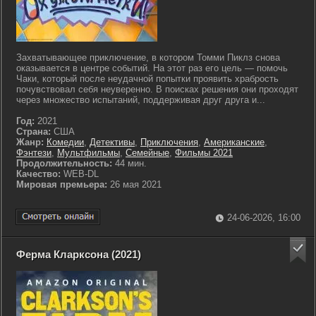
Захватывающее приключение, в котором Томми Пиклз снова
оказывается в центре событий. На этот раз его цель — помочь
Чаки, который после неудачной попытки проявить храбрость
почувствовал себя неуверенно. В поисках решения они проходят
через множество испытаний, поддерживая друг друга и...
Год:
2021
Страна:
США
Жанр:
Комедии
,
Детективы
,
Приключения
,
Американские
,
Фэнтези
,
Мультфильмы
,
Семейные
,
Фильмы 2021
Продолжительность:
44 мин.
Качество:
WEB-DL
Мировая премьера:
26 мая 2021
24-06-2026, 16:00
Ферма Кларксона (2021)