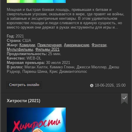
Мощная и быстрая боевая лошадь, привыкшая к битвам и
смертельным угрозам, оказывается в мире, где правят не войны,
а забавные и эксцентричные кентавры. В этом удивительном
королевстве лошади и люди сливаются в единую сущность, но
вместо оружия они держат в руках инструменты для игры и...
Год:
2021
Страна:
США
Жанр:
Комедии
,
Приключения
,
Американские
,
Фэнтези
,
Мультфильмы
,
Фильмы 2021
Продолжительность:
25 мин.
Качество:
WEB-DL
Мировая премьера:
30 июля 2021
В ролях:
Меган Хилти, Кимико Гленн, Джесси Мюллер, Джош
Рэднор, Парвеш Шина, Крис Диамантополос
18-06-2026, 15:00
Хитрости (2021)