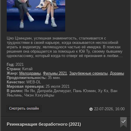
Цяо Цзинцзин, успешная знаменитость, сталкивается с
трудностями в своей карьере, когда оказывается неспособной
играть в видеоигру, являющуюся частью её имиджа. В поисках
решения она обращается за помощью к Юй Ту, своему бывшему
однокласснику, который когда-то отверг её признания в любви....
Год:
2021
Страна:
Китай
Жанр:
Мелодрамы
,
Фильмы 2021
,
Зарубежные сериалы
,
Дорамы
Продолжительность:
35 мин.
Качество:
WEB-DL
Мировая премьера:
25 июля 2021
В ролях:
Ян Ян, Дилраба Дилмурат, Пань Юэмин, Ху Кэ, Ван
Яньлинь, Чжэн Хэхуэйцзы
22-07-2026, 16:00
Реинкарнация безработного (2021)