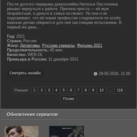
После долгого перерыва домохозяйка Наталья Ласточкина
решает вернуться к работе. Причина проста — её муж
безработный, и деньги в семье иссякают. Но она и не
подозревает, что её новая профессия следователя по особо
важным делам обернется для неё настоящим испытанием. В
первый же день...
Год:
2021
Страна:
Россия
Жанр:
Детективы
,
Русские сериалы
,
Фильмы 2021
Продолжительность:
45 мин.
Качество:
WEB-DL
Премьера в России:
11 декабря 2021
29-05-2026, 11:00
Раньше
1
2
3
4
5
6
7
8
9
10
...
116
Позже
Обновления сериалов