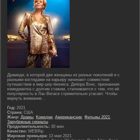
Драмеди, в которой две женщины из разных поколений и с
разными взглядами на карьеру начинают совместное
путешествие в мир шоу-бизнеса. Дебора Вэнс, признанная
комедиантка с долгим стажем, сталкивается с тем, что её
популярность в Лас-Вегасе стремительно угасает. Чтобы
вернуть внимание...
Год:
2021
Страна:
США
Жанр:
Драмы
,
Комедии
,
Американские
,
Фильмы 2021
,
Зарубежные сериалы
Продолжительность:
30 мин.
Качество:
WEBRip
Мировая премьера:
13 мая 2021