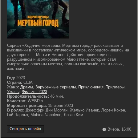
Сериал «Ходячие мертвецы: Мертвый город» рассказывает о
выживании в постапокалиптическом мире, сосредоточившись на
двух героях — Мэгги и Нигане. Действие происходит в
разрушенном и изолированном Манхэттене, который стал
смертельно опасным местом, полным как зомби, так и новых,
жестоких...
Год:
2023
Страна:
США
Жанр:
Драмы
,
Зарубежные сериалы
,
Приключения
,
Триллеры
,
Ужасы
,
Фильмы 2023
Продолжительность:
46 мин.
Качество:
WEBRip
Мировая премьера:
15 июня 2023
В ролях:
Джеффри Дин Морган, Желько Иванек, Лорен Кохэн,
Гай Чарльз, Mahina Napoleon, Логан Ким
Вчера, 16:00