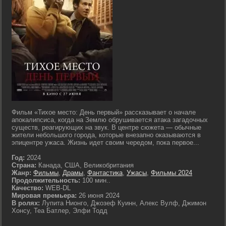
Фильм «Тихое место: День первый» рассказывает о начале
апокалипсиса, когда на Землю обрушивается атака загадочных
существ, реагирующих на звук. В центре сюжета — обычные
жители небольшого города, которые внезапно оказываются в
эпицентре ужаса. Жизнь идет своим чередом, пока первое...
Год:
2024
Страна:
Канада, США, Великобритания
Жанр:
Фильмы
,
Драмы
,
Фантастика
,
Ужасы
,
Фильмы 2024
Продолжительность:
100 мин..
Качество:
WEB-DL
Мировая премьера:
26 июня 2024
В ролях:
Лупита Нионго, Джозеф Куинн, Алекс Вулф, Джимон
Хонсу, Теа Батлер, Элфи Тодд