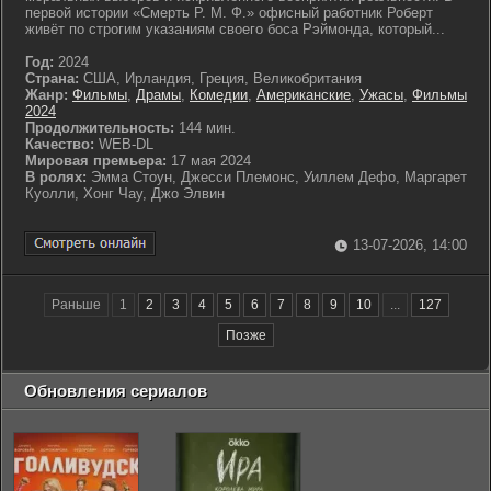
первой истории «Смерть Р. М. Ф.» офисный работник Роберт
живёт по строгим указаниям своего боса Рэймонда, который...
Год:
2024
Страна:
США, Ирландия, Греция, Великобритания
Жанр:
Фильмы
,
Драмы
,
Комедии
,
Американские
,
Ужасы
,
Фильмы
2024
Продолжительность:
144 мин.
Качество:
WEB-DL
Мировая премьера:
17 мая 2024
В ролях:
Эмма Стоун, Джесси Племонс, Уиллем Дефо, Маргарет
Куолли, Хонг Чау, Джо Элвин
13-07-2026, 14:00
Раньше
1
2
3
4
5
6
7
8
9
10
...
127
Позже
Обновления сериалов