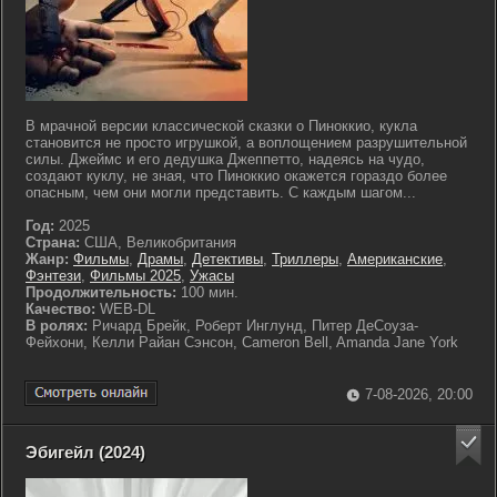
В мрачной версии классической сказки о Пиноккио, кукла
становится не просто игрушкой, а воплощением разрушительной
силы. Джеймс и его дедушка Джеппетто, надеясь на чудо,
создают куклу, не зная, что Пиноккио окажется гораздо более
опасным, чем они могли представить. С каждым шагом...
Год:
2025
Страна:
США, Великобритания
Жанр:
Фильмы
,
Драмы
,
Детективы
,
Триллеры
,
Американские
,
Фэнтези
,
Фильмы 2025
,
Ужасы
Продолжительность:
100 мин.
Качество:
WEB-DL
В ролях:
Ричард Брейк, Роберт Инглунд, Питер ДеСоуза-
Фейхони, Келли Райан Сэнсон, Cameron Bell, Amanda Jane York
7-08-2026, 20:00
Эбигейл (2024)