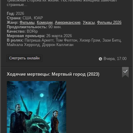
тревожная сторона их жизни. Постепенно женщина замечает
странные...
Год:
2026
Страна:
США, ЮАР
Жанр:
Фильмы
,
Комедии
,
Американские
,
Ужасы
,
Фильмы 2026
Продолжительность:
90 мин.
Качество:
BDRip
Мировая премьера:
26 марта 2026
В ролях:
Патриша Аркетт, Том Фелтон, Хизер Грэм, Зази Битц,
Майхала Херролд, Дэррон Каллиган
Вчера, 17:00
Ходячие мертвецы: Мертвый город (2023)