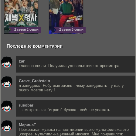
2 сезон 2 серия
2 сезон 6 серия
Последние комментарии
zar
классно сняли. Получила удовольствие от просмотра
Grave_Grabstein
я завидовал Робу всю жизнь , чему завидовать , у вас у
обоих мозгов нету !
rusobar
...смотреть как "играет" бузова - себя не уважать
МаринаТ
Прекрасная музыка на протяжении всего мультфильма,это
,скорее, мультипликационный мюзикл. Мне понравился: