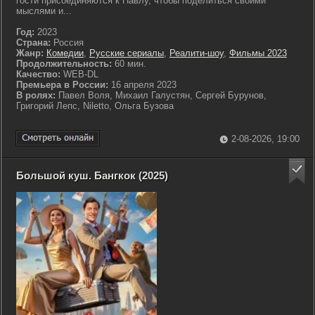
гости присоединяются к Павлу, чтобы поделиться своими
мыслями и...
Год:
2023
Страна:
Россия
Жанр:
Комедии
,
Русские сериалы
,
Реалити-шоу
,
Фильмы 2023
Продолжительность:
60 мин.
Качество:
WEB-DL
Премьера в России:
16 апреля 2023
В ролях:
Павел Воля, Михаил Галустян, Сергей Бурунов,
Григорий Лепс, Niletto, Ольга Бузова
2-08-2026, 19:00
Большой куш. Бангкок (2025)