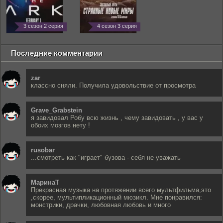
3 сезон 2 серия
4 сезон 3 серия
Последние комментарии
zar
классно сняли. Получила удовольствие от просмотра
Grave_Grabstein
я завидовал Робу всю жизнь , чему завидовать , у вас у
обоих мозгов нету !
rusobar
...смотреть как "играет" бузова - себя не уважать
МаринаТ
Прекрасная музыка на протяжении всего мультфильма,это
,скорее, мультипликационный мюзикл. Мне понравился:
монстрики, драчки, любовная любовь и много