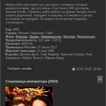
Непростой и жестокий путь молодого человека, который
оказался в мире, где его жизнь стоит всего 500 долларов.
Уильям Блэйк, стремясь найти работу на Диком Западе после
смерти родителей, попадает в ловушку и становится целью
охотников за наградой. По дороге он встречает индейца,
считающего...
Год:
1995
Страна:
Япония, Германия, США
Жанр:
Фильмы
,
Драмы
,
Американские
,
Фэнтези
,
Реалити-шоу
Продолжительность:
121 мин. / 02:01.
Качество:
WEB-DL
Премьера в России:
27 июля 2017
Мировая премьера:
27 мая 1995
В ролях:
Джонни Депп, Гэри Фармер, Криспин Гловер, Лэнс
Хенриксен, Майкл Уинкотт, Юджин Бирд
12-07-2026, 20:00
Сокровища императора (2024)