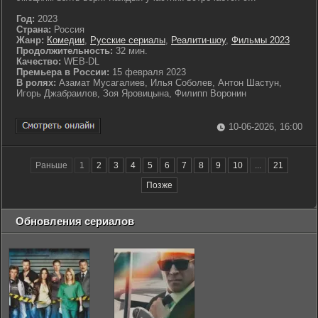
Год:
2023
Страна:
Россия
Жанр:
Комедии
,
Русские сериалы
,
Реалити-шоу
,
Фильмы 2023
Продолжительность:
32 мин.
Качество:
WEB-DL
Премьера в России:
15 февраля 2023
В ролях:
Азамат Мусагалиев, Илья Соболев, Антон Шастун,
Игорь Джабраилов, Зоя Яровицына, Филипп Воронин
10-06-2026, 16:00
Раньше
1
2
3
4
5
6
7
8
9
10
...
21
Позже
Обновления сериалов