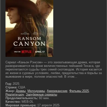
Сериал «Каньон Рэнсом» — это захватывающая драма, которая
разворачивается на фоне величественных пейзажей Техаса, где
переплетаются судьбы трех семей скотоводов. История касается
их жизни в суровых условиях, любви, предательства и борьбы за
выживание в мире, полном опасностей. В этом...
Год:
2025
Страна:
США
Жанр:
Драмы
,
Мелодрамы
,
Американские
,
Фильмы 2025
,
Реалити-шоу
,
Зарубежные сериалы
Продолжительность:
60 мин.
Качество:
WEB-DL
Мировая премьера:
17 апреля 2025