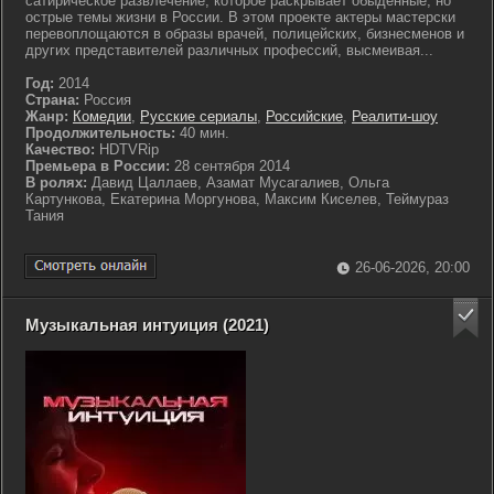
сатирическое развлечение, которое раскрывает обыденные, но
острые темы жизни в России. В этом проекте актеры мастерски
перевоплощаются в образы врачей, полицейских, бизнесменов и
других представителей различных профессий, высмеивая...
Год:
2014
Страна:
Россия
Жанр:
Комедии
,
Русские сериалы
,
Российские
,
Реалити-шоу
Продолжительность:
40 мин.
Качество:
HDTVRip
Премьера в России:
28 сентября 2014
В ролях:
Давид Цаллаев, Азамат Мусагалиев, Ольга
Картункова, Екатерина Моргунова, Максим Киселев, Теймураз
Тания
26-06-2026, 20:00
Музыкальная интуиция (2021)