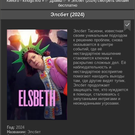
Киного - kinogo.krd
»
✅ Драмы ✅
» Элсбет (2024) смотреть онлайн
бесплатно
Элсбет (2024)
Элсбет Тасиони, известная
своим уникальным подходом
к решению проблем, снова
оказывается в центре
событий, где её
нестандартное мышление
становится ключом к
раскрытию сложных дел. Её
наблюдательность и
нестандартное восприятие
помогают находить выходы
там, где другие видят тупик.
Элсбет продолжает
защищать тех, кто нуждается
в помощи, сталкиваясь с
запутанными интригами и
неожиданными угрозами.
Год:
2024
Название:
Элсбет