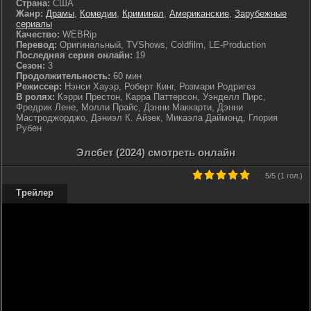
Страна:
США
Жанр:
Драмы
,
Комедии
,
Криминал
,
Американские
,
Зарубежные
сериалы
Качество:
WEBRip
Перевод:
Оригинальный, TVShows, Coldfilm, LE-Production
Последняя серия онлайн:
19
Сезон:
3
Продолжительность:
60 мин
Режиссер:
Нэнси Хауэр, Роберт Кинг, Розмари Родригез
В ролях:
Кэрри Престон, Карра Паттерсон, Уэнделл Пирс,
Фредрик Лене, Молли Прайс, Дэнни Маккарти, Дэнни
Мастроджорджо, Дэниэл К. Айзек, Микаэла Даймонд, Глория
Рубен
Элсбет (2024) смотреть онлайн
5
/5 (
1 гол.
)
Трейлер