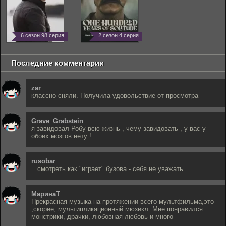
6 сезон 98 серия
2 сезон 4 серия
Последние комментарии
zar
классно сняли. Получила удовольствие от просмотра
Grave_Grabstein
я завидовал Робу всю жизнь , чему завидовать , у вас у
обоих мозгов нету !
rusobar
...смотреть как "играет" бузова - себя не уважать
МаринаТ
Прекрасная музыка на протяжении всего мультфильма,это
,скорее, мультипликационный мюзикл. Мне понравился:
монстрики, драчки, любовная любовь и много