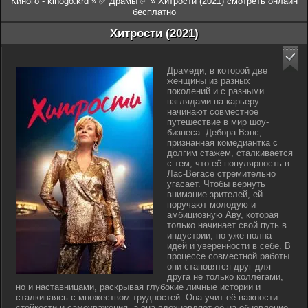
Киного - kinogo.krd
»
✅ Драмы ✅
» Хитрости (2021) смотреть онлайн
бесплатно
Хитрости (2021)
Драмеди, в которой две
женщины из разных
поколений и с разными
взглядами на карьеру
начинают совместное
путешествие в мир шоу-
бизнеса. Дебора Вэнс,
признанная комедиантка с
долгим стажем, сталкивается
с тем, что её популярность в
Лас-Вегасе стремительно
угасает. Чтобы вернуть
внимание зрителей, ей
поручают молодую и
амбициозную Аву, которая
только начинает свой путь в
индустрии, но уже полна
идей и уверенности в себе. В
процессе совместной работы
они становятся друг для
друга не только коллегами,
но и наставницами, раскрывая глубокие личные истории и
сталкиваясь с множеством трудностей. Она учит её важности
стойкости и самоуважения, а она вдохновляет её на обновление