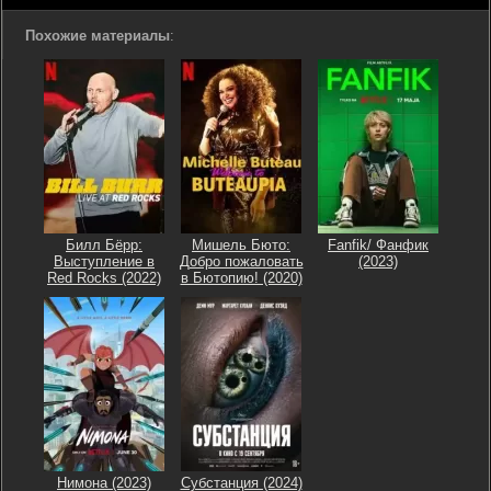
Похожие материалы
:
Билл Бёрр:
Мишель Бюто:
Fanfik/ Фанфик
Выступление в
Добро пожаловать
(2023)
Red Rocks (2022)
в Бютопию! (2020)
Нимона (2023)
Субстанция (2024)