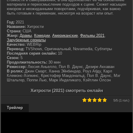
материала и переосмысление подходов к сцене. Сюжет насыщен
юмором и неожиданными поворотами, подчёркивая, как важно
быть готовым к переменам, несмотря на возраст или опыт.
Год:
2021
Название:
Хитрости
Страна:
США
Жанр:
Драмы
,
Комедии
,
Американские
,
Фильмы 2021
,
Зарубежные сериалы
Качество:
WEBRip
Перевод:
TVShows, Оригинальный, Novamedia, Субтитры
Последняя серия онлайн:
10
Сезон:
5
Продолжительность:
30 мин
Режиссер:
Люсия Аньелло, Пол В. Даунс, Дезире Акхаван
В ролях:
Джин Смарт, Ханна Эйнбиндер, Роуз Абду, Карл
Клемонс-Хопкинс, Кристофер Макдональд, Пол В. Даунс, Мэг
Штальтер, Поппи Лью, Марк Инделикато, Кэйтлин Олсон
Хитрости (2021) смотреть онлайн
5
/5 (
1 гол.
)
Трейлер