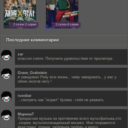
2 сезон 2 серия
2 сезон 6 серия
Последние комментарии
zar
классно сняли. Получила удовольствие от просмотра
Grave_Grabstein
я завидовал Робу всю жизнь , чему завидовать , у вас у
обоих мозгов нету !
rusobar
...смотреть как "играет" бузова - себя не уважать
МаринаТ
Прекрасная музыка на протяжении всего мультфильма,это
,скорее, мультипликационный мюзикл. Мне понравился:
монстрики, драчки, любовная любовь и много