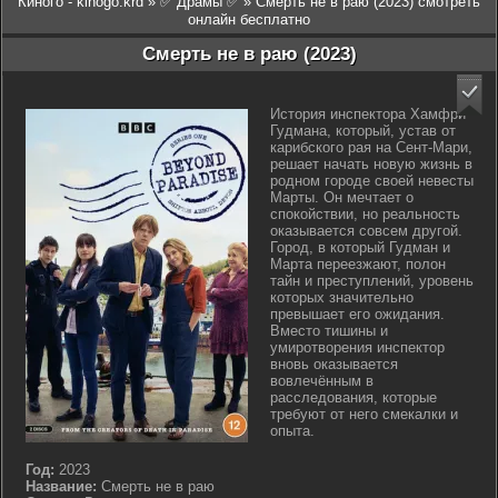
Киного - kinogo.krd
»
✅ Драмы ✅
» Смерть не в раю (2023) смотреть
онлайн бесплатно
Смерть не в раю (2023)
История инспектора Хамфри
Гудмана, который, устав от
карибского рая на Сент-Мари,
решает начать новую жизнь в
родном городе своей невесты
Марты. Он мечтает о
спокойствии, но реальность
оказывается совсем другой.
Город, в который Гудман и
Марта переезжают, полон
тайн и преступлений, уровень
которых значительно
превышает его ожидания.
Вместо тишины и
умиротворения инспектор
вновь оказывается
вовлечённым в
расследования, которые
требуют от него смекалки и
опыта.
Год:
2023
Название:
Смерть не в раю