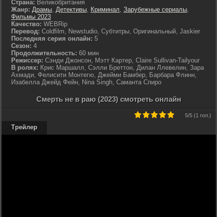
Страна:
Великобритания
Жанр:
Драмы
,
Детективы
,
Криминал
,
Зарубежные сериалы
,
Фильмы 2023
Качество:
WEBRip
Перевод:
Coldfilm, Newstudio, Субтитры, Оригинальный, Jaskier
Последняя серия онлайн:
5
Сезон:
4
Продолжительность:
60 мин
Режиссер:
Сэнди Джонсон, Мэтт Картер, Claire Sullivan-Tailyour
В ролях:
Крис Маршалл, Сэлли Бреттон, Дилан Ллевелин, Зара
Ахмади, Фелисити Монтегю, Джейми Бамбер, Барбара Флинн,
Изабелла Джейд Фейн, Nina Singh, Саманта Спиро
Смерть не в раю (2023) смотреть онлайн
5
/5 (
1 гол.
)
Трейлер