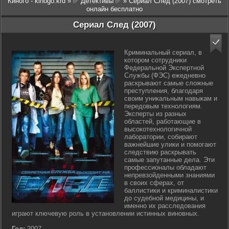
Киного - kinogo.krd
»
✅ Детективы ✅
» Сериал След (2007) смотреть
онлайн бесплатно
Сериал След (2007)
Криминальный сериал, в
котором сотрудники
Федеральной Экспертной
Службы (ФЭС) ежедневно
раскрывают самые сложные
преступления, благодаря
своим уникальным навыкам и
передовым технологиям.
Эксперты из разных
областей, работающие в
высокотехнологичной
лаборатории, собирают
важнейшие улики и помогают
следствию раскрывать
самые запутанные дела. Эти
профессионалы обладают
непревзойденными знаниями
в своих сферах, от
баллистики и криминалистики
до судебной медицины, и
именно их расследования
играют ключевую роль в установлении истинных виновных.
Год:
2007