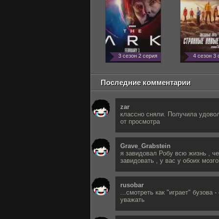
3 сезон 2 серия
4 сезон 3
Последние комментарии
zar
классно сняли. Получила удово
от просмотра
Grave_Grabstein
я завидовал Робу всю жизнь , ч
завидовать , у вас у обоих мозго
rusobar
...смотреть как "играет" бузова -
уважать