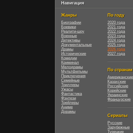
Навигация
Жанры
По году
Биографии
2020 года
Боевики
2021 года
Реалити-шоу
2022 года
Военные
2023 года
Детективы
2024 года
Документальные
2025 года
Драмы
2026 года
Исторические
2027 года
Комедии
Криминал
Мелодрамы
По странам
Мультфильмы
Приключения
Американские
Семейные
Казахские
Триллеры
Российские
Ужасы
Корейские
Фантастика
Украинские
Фэнтези
Французские
Трейлеры
Аниме
Дорамы
Сериалы
Русские
Зарубежные
Турецкие