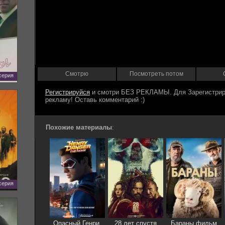
Смотрю
Посмотреть потом
 серия
Регистрируйся
Похожие материалы
:
 серия
Опасный Генри.
28 лет спустя
Бараны фильм