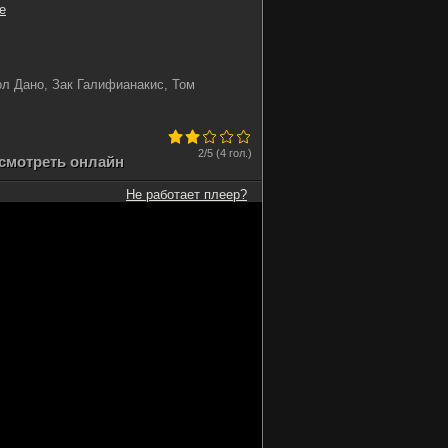
е
л Дано, Зак Галифианакис, Том
2
/5 (
4 гол.
)
 смотреть онлайн
Не работает плеер?