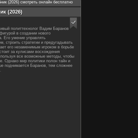
ник (2026) смотреть онлайн бесплатно
к (2026)
ливый политтехнолог Вадим Баранов
фигурой в создании нового
а. Его умение управлять
, строить стратегии и предугадывать
ает его незаменимым игроком в борьбе
 стоит за кулисами восхождения
спользуя все возможные методы, чтобы
е. Однако мир политики полон тайн и
ше поднимается Баранов, тем сложнее
.