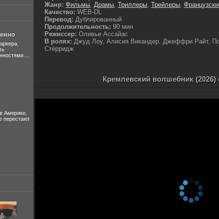
Жанр:
Фильмы
,
Драмы
,
Триллеры
,
Трейлеры
,
Французски
Качество:
WEB-DL
Перевод:
Дублированный
Продолжительность:
90 мин
Режиссер:
Оливье Ассайас
шенно
В ролях:
Джуд Лоу, Алисия Викандер, Джеффри Райт, По
аркера,
Стёрридж
ть
нностями....
Кремлевский волшебник (2026)
в Америке,
не перестают