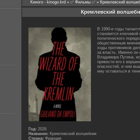
Киного - kinogo.krd
»
✅ Фильмы ✅
» Кремлевский волшеб
Кремлевский волшебни
В 1990-е годы талант
становится ключевой 
политического порядк
общественным мнением
ходы противников дел
за власть. Именно он
Владимира Путина, и
привести его к вершин
опасностей, и чем вы
ему оставаться в тени
Год:
2026
Название:
Кремлевский волшебник
Страна:
Франция