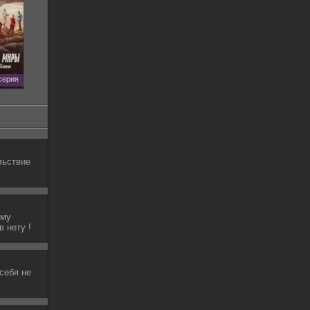
 серия
льствие
ему
в нету !
 себя не