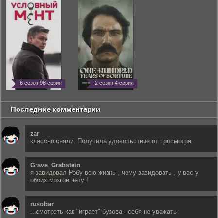
6 сезон 98 серия
2 сезон 4 серия
Последние комментарии
zar
классно сняли. Получила удовольствие от просмотра
Grave_Grabstein
я завидовал Робу всю жизнь , чему завидовать , у вас у
обоих мозгов нету !
rusobar
...смотреть как "играет" бузова - себя не уважать