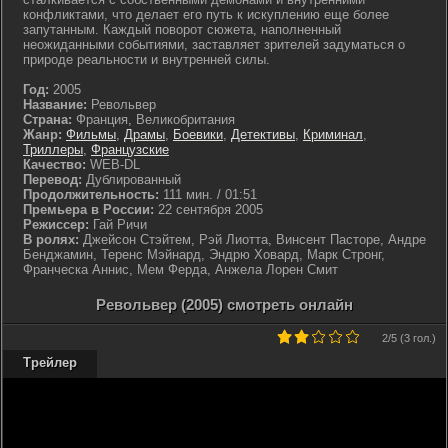
конфликтами, что делает его путь к искуплению еще более
запутанным. Каждый поворот сюжета, наполненный
неожиданными событиями, заставляет зрителей задуматься о
природе реальности и внутренней силы.
Год:
2005
Название:
Револьвер
Страна:
Франция, Великобритания
Жанр:
Фильмы
,
Драмы
,
Боевики
,
Детективы
,
Криминал
,
Триллеры
,
Французские
Качество:
WEB-DL
Перевод:
Дублированный
Продолжительность:
111 мин. / 01:51
Премьера в России:
22 сентября 2005
Режиссер:
Гай Ричи
В ролях:
Джейсон Стэйтем, Рэй Лиотта, Винсент Пасторе, Андре
Бенджамин, Теренс Мэйнард, Эндрю Ховард, Марк Стронг,
Франческа Аннис, Мем Ферда, Анжела Лорен Смит
Револьвер (2005) смотреть онлайн
2
/5 (
3 гол.
)
Трейлер