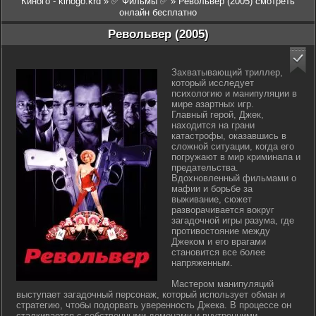
Киного - kinogo.krd
»
✅ Фильмы ✅
» Револьвер (2005) смотреть
онлайн бесплатно
Револьвер (2005)
Захватывающий триллер,
который исследует
психологию и манипуляции в
мире азартных игр.
Главный герой, Джек,
находится на грани
катастрофы, оказавшись в
сложной ситуации, когда его
погружают в мир криминала и
предательства.
Вдохновленный фильмами о
мафии и борьбе за
выживание, сюжет
разворачивается вокруг
загадочной игры разума, где
противостояние между
Джеком и его врагами
становится все более
напряженным.
Мастером манипуляций
выступает загадочный персонаж, который использует обман и
стратегию, чтобы подорвать уверенность Джека. В процессе он
сталкивается с собственными демонами и внутренними