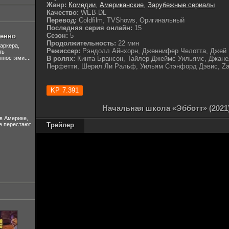
Жанр:
Комедии
,
Американские
,
Зарубежные сериалы
Качество:
WEB-DL
Перевод:
Coldfilm, TVShows, Оригинальный
Последняя серия онлайн:
15
Сезон:
5
шенно
Продолжительность:
22 мин
аркера,
Режиссер:
Рэндолл Айнхорн, Дженнифер Челотта, Джей 
ть
нностями....
В ролях:
Кинта Брансон, Тайлер Джеймс Уильямс, Джане
Перфетти, Шерил Ли Ральф, Уильям Стэнфорд Дэвис, Za
7.391
Начальная школа «Эбботт» (2021
в Америке,
не перестают
Трейлер