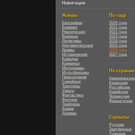
Навигация
Жанры
По году
Биографии
2020 года
Боевики
2021 года
Реалити-шоу
2022 года
Военные
2023 года
Детективы
2024 года
Документальные
2025 года
Драмы
2026 года
Исторические
2027 года
Комедии
Криминал
Мелодрамы
По странам
Мультфильмы
Приключения
Американские
Семейные
Казахские
Триллеры
Российские
Ужасы
Корейские
Фантастика
Украинские
Фэнтези
Французские
Трейлеры
Аниме
Дорамы
Сериалы
Русские
Зарубежные
Турецкие