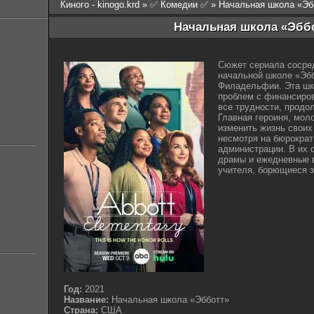
Киного - kinogo.krd
»
✅ Комедии ✅
» Начальная школа «Эбб
Начальная школа «Эббо
Сюжет сериала сосред
начальной школе «Эбб
Филадельфии. Эта шко
проблем с финансиров
все трудности, продо
Главная героиня, мол
изменить жизнь своих 
несмотря на бюрократ
администрации. В их 
драмы и ежедневные 
учителя, борющиеся з
Год:
2021
Название:
Начальная школа «Эбботт»
Страна:
США