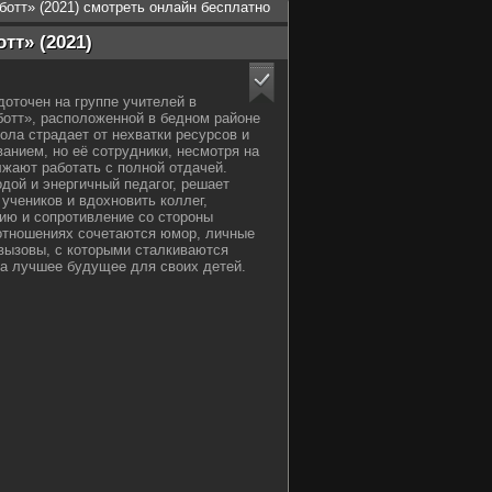
отт» (2021) смотреть онлайн бесплатно
тт» (2021)
оточен на группе учителей в
отт», расположенной в бедном районе
ла страдает от нехватки ресурсов и
анием, но её сотрудники, несмотря на
лжают работать с полной отдачей.
одой и энергичный педагог, решает
учеников и вдохновить коллег,
ию и сопротивление со стороны
отношениях сочетаются юмор, личные
вызовы, с которыми сталкиваются
а лучшее будущее для своих детей.