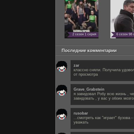
2 сезон 1 серия
6 сезон 98
Последние комментарии
zar
классно сняли. Получила удово
от просмотра
Grave_Grabstein
я завидовал Робу всю жизнь , ч
завидовать , у вас у обоих мозго
rusobar
...смотреть как "играет" бузова -
уважать