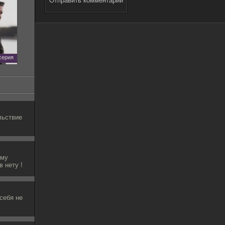
Отправить комментарий
 серия
льствие
ему
в нету !
 себя не