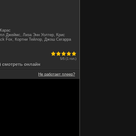
Карас
лл Джеймс, Лиза Энн Уолтер, Крис
ck Fox, Кортни Тейлор, Джош Сегарра
5
/5 (
1 гол.
)
) смотреть онлайн
Не работает плеер?